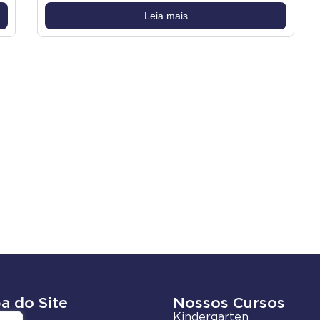
Leia mais
a do Site
Nossos Cursos
ades
Kindergarten