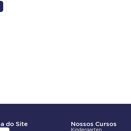
a do Site
Nossos Cursos
ades
Kindergarten