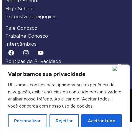
Middle School
High School
Proposta Pedagógica
Fale Conosco
Trabalhe Conosco
Intercâmbios
Políticas de Privacidade
Termos de Uso
Valorizamos sua privacidade
Utilizamos cookies para aprimorar sua experiência de
navegação, exibir anúncios ou conteúdo personalizado e
2026 Legacy School | Todos os Direitos
analisar nosso tráfego. Ao clicar em “Aceitar todos”,
Reservados
você concorda com nosso uso de cookies.
Desenvolvido por Samuel Neves Webdesign
Personalizar
Rejeitar
Aceitar tudo