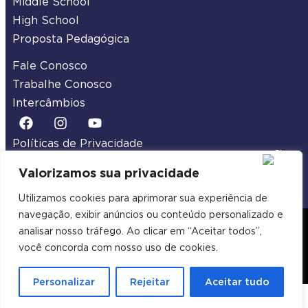
Middle School
High School
Proposta Pedagógica
Fale Conosco
Trabalhe Conosco
Intercâmbios
Políticas de Privacidade
Termos de Uso
Valorizamos sua privacidade
Utilizamos cookies para aprimorar sua experiência de
navegação, exibir anúncios ou conteúdo personalizado e
2026 Legacy School | Todos os Direitos
analisar nosso tráfego. Ao clicar em “Aceitar todos”,
Reservados
você concorda com nosso uso de cookies.
Desenvolvido por Samuel Neves Webdesign
Personalizar
Rejeitar
Aceitar tudo