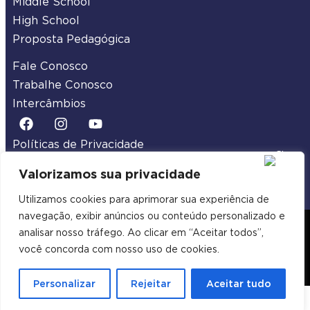
Middle School
High School
Proposta Pedagógica
Fale Conosco
Trabalhe Conosco
Intercâmbios
Políticas de Privacidade
Termos de Uso
Valorizamos sua privacidade
Utilizamos cookies para aprimorar sua experiência de
navegação, exibir anúncios ou conteúdo personalizado e
2026 Legacy School | Todos os Direitos
analisar nosso tráfego. Ao clicar em “Aceitar todos”,
Reservados
você concorda com nosso uso de cookies.
Desenvolvido por Samuel Neves Webdesign
Personalizar
Rejeitar
Aceitar tudo