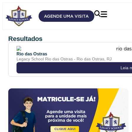
AGENDE UMA VISITA
Resultados
Rio das Ostras
Legacy School Rio das Ostras - Rio das Ostras, RJ
Leia 