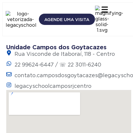
AGENDE UMA VISITA
Unidade Campos dos Goytacazes
Rua Visconde de Itaboraí, 118 - Centro
22 99624-6447 / ☏ 22 3011-6240
contato.camposdosgoytacazes@legacyscho
legacyschoolcamposrjcentro