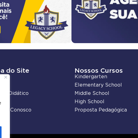
a do Site
Nossos Cursos
ades
Kindergarten
tos
Elementary School
ial Didático
Middle School
ato
High School
e
alhe Conosco
Proposta Pedagógica