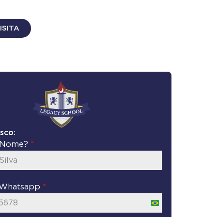
ISITA
sco:
u Nome?
*
 Whatsapp
*
Brazil
+55